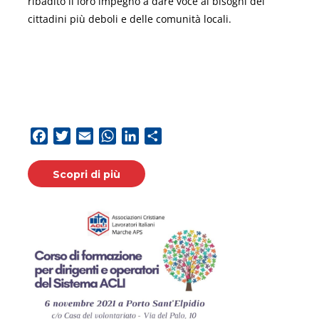
ribadito il loro impegno a dare voce ai bisogni dei
cittadini più deboli e delle comunità locali.
Facebook
Twitter
Email
WhatsApp
LinkedIn
Condividi
Scopri di più