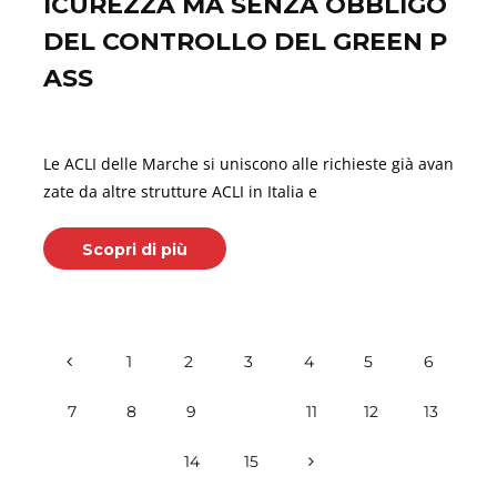
ICUREZZA MA SENZA OBBLIGO
DEL CONTROLLO DEL GREEN P
ASS
Agosto 04, 2021
Le ACLI delle Marche si uniscono alle richieste già avan
zate da altre strutture ACLI in Italia e
Scopri di più
1
2
3
4
5
6
7
8
9
10
11
12
13
14
15