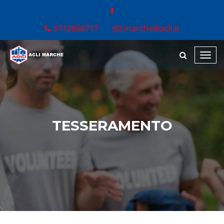
0712868717
marche@acli.it
Toggl
navig
TESSERAMENTO