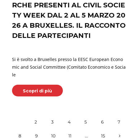
RCHE PRESENTI AL CIVIL SOCIE
TY WEEK DAL 2 AL 5 MARZO 20
26 A BRUXELLES. IL RACCONTO
DELLE PARTECIPANTI
Marzo 11, 2026
Si è svolto a Bruxelles presso la EESC European Econo
mic and Social Committee (Comitato Economico e Socia
le
Scopri di più
1
2
3
4
5
6
7
8
9
10
11
…
15