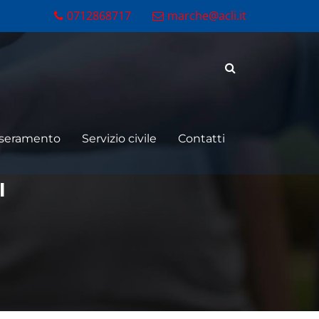
0712868717
marche@acli.it
sseramento
Servizio civile
Contatti
I