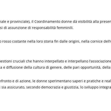
egionale e provinciale), il Coordinamento donne dà visibilità alla pres
i di assunzione di responsabilità femminili.
 rosso costante nella loro storia fin dalle origini, nella cornice del
ioni cruciali che hanno interpellato e interpellano l’associazione –
 diffusione della cultura di genere, delle pari opportunità, della r
onfronto e di azione, le donne sperimentano saperi e pratiche e re
ui sia assicurato, secondo democrazia e giustizia, lo sviluppo integr