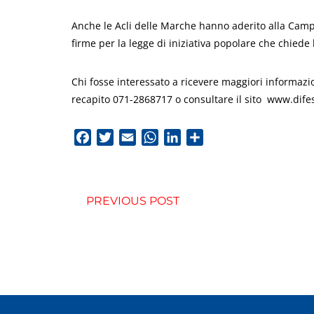
Anche le Acli delle Marche hanno aderito alla Campa
firme per la legge di iniziativa popolare che chiede l
Chi fosse interessato a ricevere maggiori informazi
recapito 071-2868717 o consultare il sito www.dife
Facebook
Twitter
Email
WhatsApp
LinkedIn
Condividi
PREVIOUS POST