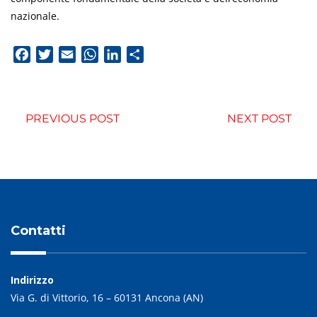
nazionale.
Facebook
Twitter
Email
WhatsApp
LinkedIn
Condividi
PREVIOUS POST
NEXT POST
Contatti
Indirizzo
Via G. di Vittorio, 16 – 60131 Ancona (AN)