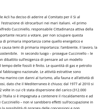
Acli ha deciso di aderire al Comitato per il Si al
l’estrazione di idrocarburi nei mari italiani. «Il primo
Alfredo Cucciniello, responsabile Cittadinanza attiva della
importante recarsi a votare, per non sciupare questa
a di primaria importanza come quello energetico e
in causa temi di primaria importanza: l’ambiente, il lavoro, la
o sostenibile. In secondo luogo – prosegue Cucciniello – le
 un dibattito sull’esigenza di pensare ad un modello
 tempo delle fossili è finito. Le quantità di gas e petrolio
l fabbisogno nazionale. Le attività estrattive sono
ma marino con danni al turismo, alla fauna e all’attività di
osi, dato che il Mediterraneo è chiuso; dal 1977 al 2010 si
 volte in cui c’è stata dispersione del carico (312.000
gi l’Italia si è impegnata a contenere il riscaldamento e ad
 Cucciniello – non vi sarebbero effetti sull’occupazione in
o la possibilità di proroga delle concessioni e non