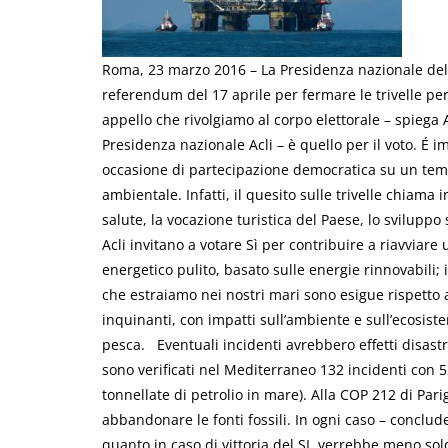
Roma, 23 marzo 2016 – La Presidenza nazionale delle 
referendum del 17 aprile per fermare le trivelle per 
appello che rivolgiamo al corpo elettorale – spiega 
Presidenza nazionale Acli – è quello per il voto. É 
occasione di partecipazione democratica su un tem
ambientale. Infatti, il quesito sulle trivelle chiama 
salute, la vocazione turistica del Paese, lo svilupp
Acli invitano a votare Sì per contribuire a riavviare
energetico pulito, basato sulle energie rinnovabili; il
che estraiamo nei nostri mari sono esigue rispetto a
inquinanti, con impatti sull’ambiente e sull’ecosiste
pesca. Eventuali incidenti avrebbero effetti disastr
sono verificati nel Mediterraneo 132 incidenti con 52
tonnellate di petrolio in mare). Alla COP 212 di Pari
abbandonare le fonti fossili. In ogni caso – conclude
quanto in caso di vittoria del SI, verrebbe meno sol