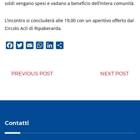
soldi vengano spesi e vadano a beneficio dell’intera comunità.
L’incontro si concluderà alle 19,00 con un aperitivo offerto dal
Circolo Acli di Ripaberarda.
Facebook
Twitter
Email
WhatsApp
LinkedIn
Condividi
PREVIOUS POST
NEXT POST
Contatti