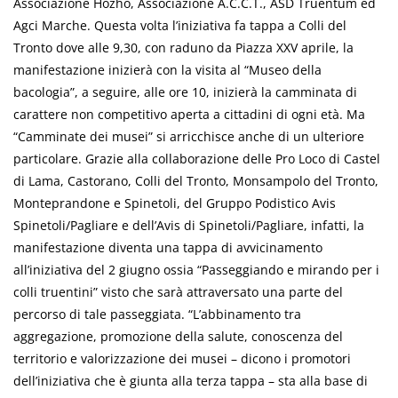
Associazione Hozho, Associazione A.C.C.T., ASD Truentum ed
Agci Marche. Questa volta l’iniziativa fa tappa a Colli del
Tronto dove alle 9,30, con raduno da Piazza XXV aprile, la
manifestazione inizierà con la visita al “Museo della
bacologia”, a seguire, alle ore 10, inizierà la camminata di
carattere non competitivo aperta a cittadini di ogni età. Ma
“Camminate dei musei” si arricchisce anche di un ulteriore
particolare. Grazie alla collaborazione delle Pro Loco di Castel
di Lama, Castorano, Colli del Tronto, Monsampolo del Tronto,
Monteprandone e Spinetoli, del Gruppo Podistico Avis
Spinetoli/Pagliare e dell’Avis di Spinetoli/Pagliare, infatti, la
manifestazione diventa una tappa di avvicinamento
all’iniziativa del 2 giugno ossia “Passeggiando e mirando per i
colli truentini” visto che sarà attraversato una parte del
percorso di tale passeggiata. “L’abbinamento tra
aggregazione, promozione della salute, conoscenza del
territorio e valorizzazione dei musei – dicono i promotori
dell’iniziativa che è giunta alla terza tappa – sta alla base di