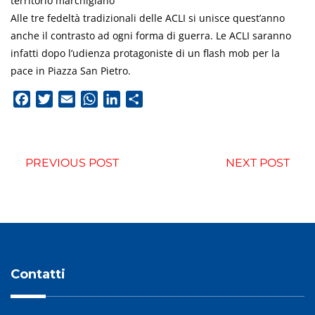
territorio marchigiano”
Alle tre fedeltà tradizionali delle ACLI si unisce quest’anno
anche il contrasto ad ogni forma di guerra. Le ACLI saranno
infatti dopo l’udienza protagoniste di un flash mob per la
pace in Piazza San Pietro.
Facebook
Twitter
Email
WhatsApp
LinkedIn
Condividi
PREVIOUS POST
NEXT POST
Contatti