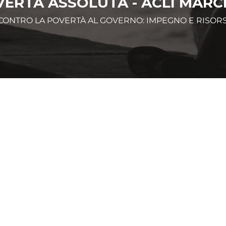
VERTÀ ASSOLUTA - ACLI MARC
 CONTRO LA POVERTÀ AL GOVERNO: IMPEGNO E RISOR