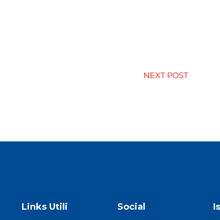
NEXT POST
Links Utili
Social
I