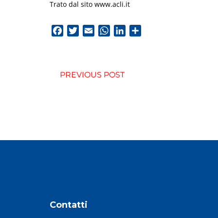
Trato dal sito www.acli.it
Facebook
Twitter
Email
WhatsApp
LinkedIn
Condividi
PREVIOUS POST
Contatti