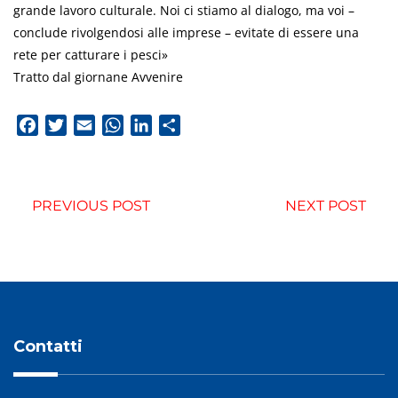
grande lavoro culturale. Noi ci stiamo al dialogo, ma voi –
conclude rivolgendosi alle imprese – evitate di essere una
rete per catturare i pesci»
Tratto dal giornane Avvenire
Facebook
Twitter
Email
WhatsApp
LinkedIn
Condividi
PREVIOUS POST
NEXT POST
Contatti