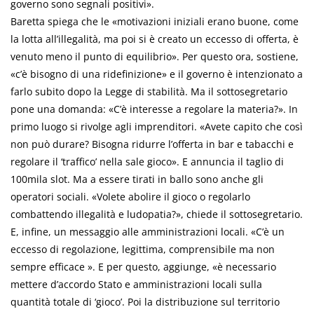
governo sono segnali positivi».
Baretta spiega che le «motivazioni iniziali erano buone, come
la lotta all’illegalità, ma poi si è creato un eccesso di offerta, è
venuto meno il punto di equilibrio». Per questo ora, sostiene,
«c’è bisogno di una ridefinizione» e il governo è intenzionato a
farlo subito dopo la Legge di stabilità. Ma il sottosegretario
pone una domanda: «C’è interesse a regolare la materia?». In
primo luogo si rivolge agli imprenditori. «Avete capito che così
non può durare? Bisogna ridurre l’offerta in bar e tabacchi e
regolare il ‘traffico’ nella sale gioco». E annuncia il taglio di
100mila slot. Ma a essere tirati in ballo sono anche gli
operatori sociali. «Volete abolire il gioco o regolarlo
combattendo illegalità e ludopatia?», chiede il sottosegretario.
E, infine, un messaggio alle amministrazioni locali. «C’è un
eccesso di regolazione, legittima, comprensibile ma non
sempre efficace ». E per questo, aggiunge, «è necessario
mettere d’accordo Stato e amministrazioni locali sulla
quantità totale di ‘gioco’. Poi la distribuzione sul territorio