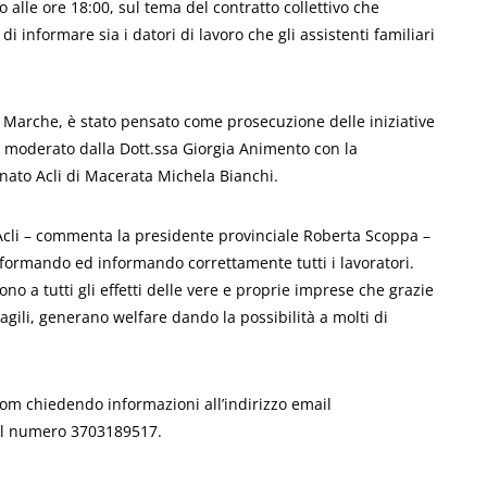
alle ore 18:00, sul tema del contratto collettivo che
di informare sia i datori di lavoro che gli assistenti familiari
li Marche, è stato pensato come prosecuzione delle iniziative
rà moderato dalla Dott.ssa Giorgia Animento con la
onato Acli di Macerata Michela Bianchi.
e Acli – commenta la presidente provinciale Roberta Scoppa –
o formando ed informando correttamente tutti i lavoratori.
 a tutti gli effetti delle vere e proprie imprese che grazie
ragili, generano welfare dando la possibilità a molti di
oom chiedendo informazioni all’indirizzo email
il numero 3703189517.