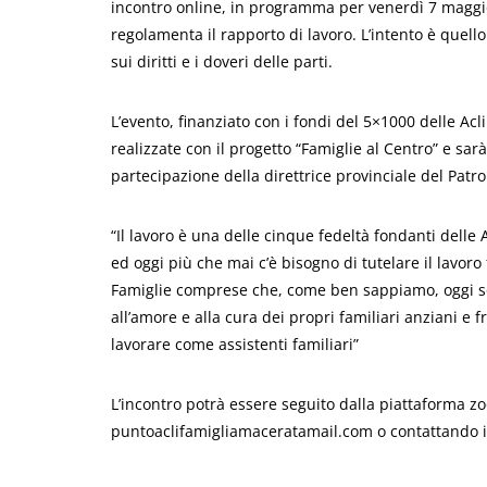
incontro online, in programma per venerdì 7 maggio 
regolamenta il rapporto di lavoro. L’intento è quello 
sui diritti e i doveri delle parti.
L’evento, finanziato con i fondi del 5×1000 delle Ac
realizzate con il progetto “Famiglie al Centro” e sa
partecipazione della direttrice provinciale del Patr
“Il lavoro è una delle cinque fedeltà fondanti dell
ed oggi più che mai c’è bisogno di tutelare il lavor
Famiglie comprese che, come ben sappiamo, oggi sono
all’amore e alla cura dei propri familiari anziani e f
lavorare come assistenti familiari”
L’incontro potrà essere seguito dalla piattaforma z
puntoaclifamigliamaceratamail.com o contattando 