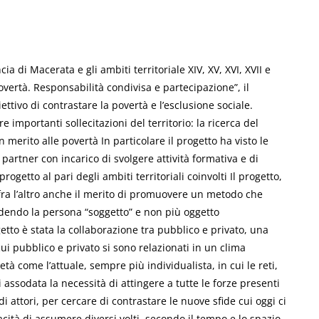
a di Macerata e gli ambiti territoriale XIV, XV, XVI, XVII e
 povertà. Responsabilità condivisa e partecipazione”, il
ettivo di contrastare la povertà e l’esclusione sociale.
e importanti sollecitazioni del territorio: la ricerca del
n merito alle povertà In particolare il progetto ha visto le
partner con incarico di svolgere attività formativa e di
ogetto al pari degli ambiti territoriali coinvolti Il progetto,
 fra l’altro anche il merito di promuovere un metodo che
ndendo la persona “soggetto” e non più oggetto
etto è stata la collaborazione tra pubblico e privato, una
cui pubblico e privato si sono relazionati in un clima
à come l’attuale, sempre più individualista, in cui le reti,
assodata la necessità di attingere a tutte le forze presenti
di attori, per cercare di contrastare le nuove sfide cui oggi ci
acità di assumere diversi volti, secondo il tempo e lo spazio