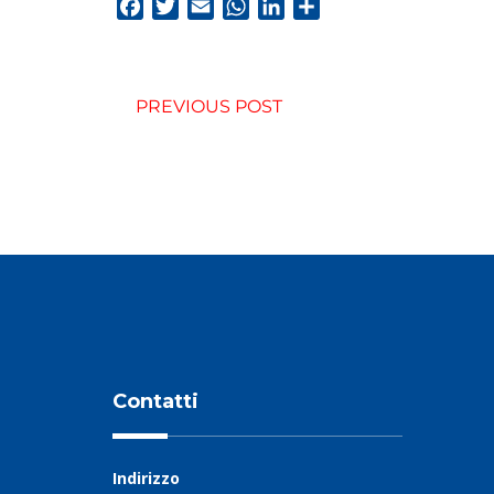
Facebook
Twitter
Email
WhatsApp
LinkedIn
Condividi
PREVIOUS POST
Contatti
Indirizzo