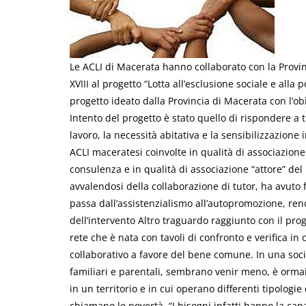
Le ACLI di Macerata hanno collaborato con la Provinci
XVIII al progetto “Lotta all’esclusione sociale e alla
progetto ideato dalla Provincia di Macerata con l’obi
Intento del progetto è stato quello di rispondere a tr
lavoro, la necessità abitativa e la sensibilizzazione i
ACLI maceratesi coinvolte in qualità di associazione 
consulenza e in qualità di associazione “attore” del pr
avvalendosi della collaborazione di tutor, ha avuto
passa dall’assistenzialismo all’autopromozione, re
dell’intervento Altro traguardo raggiunto con il prog
rete che è nata con tavoli di confronto e verifica in 
collaborativo a favore del bene comune. In una societ
familiari e parentali, sembrano venir meno, è ormai 
in un territorio e in cui operano differenti tipologie 
chiamano le povertà. “I bisogni infatti hanno la cap