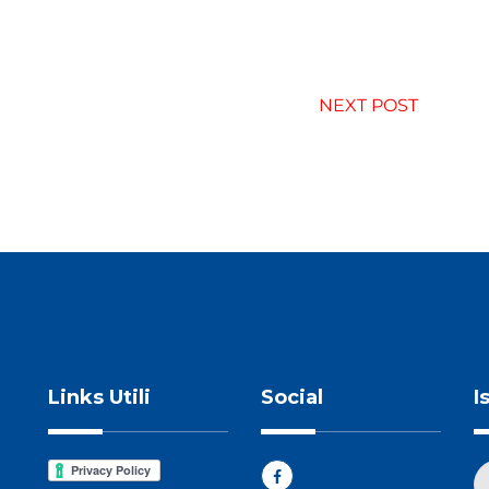
NEXT POST
Links Utili
Social
I