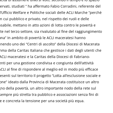
rvati, studiati ” ha affermato Fabio Corradini, referente del
’Ufficio Welfare e Politiche sociali delle ACLI Marche “perchè
n cui pubblico e privato, nel rispetto dei ruoli e delle
bile, mettano in atto azioni di lotta contro le povertà e
te nel terzo settore, sia rivalutato al fine del raggiungimento
na” In ambito di povertà le ACLI maceratesi hanno
enendo uno dei “Centri di ascolto” della Diocesi di Macerata
ma della Caritas Italiana che gestisce i dati degli utenti che
ACLI maceratesi e la Caritas della Diocesi di Fabriano-
nti per una gestione condivisa e congiunta delll’attività
 ACLI al fine di rispondere al meglio ed in modo più efficace
esenti sul territorio Il progetto “Lotta all’esclusione sociale e
one” ideato dalla Provincia di Macerata costituisce un altro
gno della povertà, un altro importante nodo della rete sul
sempre più stretta tra pubblico e associazioni senza fini di
bile e concreta la tensione per una società più equa.