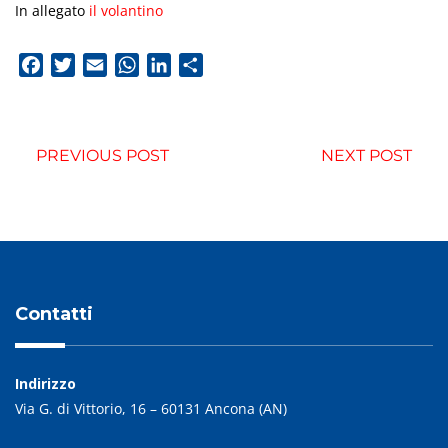
In allegato
il volantino
Facebook
Twitter
Email
WhatsApp
LinkedIn
Condividi
PREVIOUS POST
NEXT POST
Contatti
Indirizzo
Via G. di Vittorio, 16 – 60131 Ancona (AN)