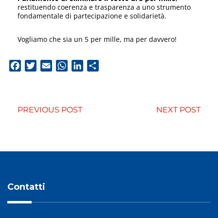
restituendo coerenza e trasparenza a uno strumento
fondamentale di partecipazione e solidarietà.
Vogliamo che sia un 5 per mille, ma per davvero!
Facebook
Twitter
Email
WhatsApp
LinkedIn
Condividi
PREVIOUS POST
NEXT POST
Contatti