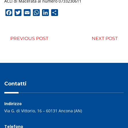
ACLI di Macerata al numero 0733230611
Facebook
Twitter
Email
WhatsApp
LinkedIn
Condividi
PREVIOUS POST
NEXT POST
Contatti
Indirizzo
Via G. di Vittorio, 16 – 60131 Ancona (AN)
Telefono