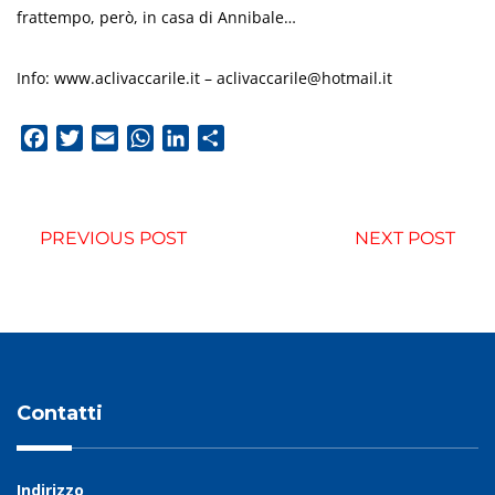
frattempo, però, in casa di Annibale…
Info: www.aclivaccarile.it –
aclivaccarile@hotmail.it
Facebook
Twitter
Email
WhatsApp
LinkedIn
Condividi
PREVIOUS POST
NEXT POST
Contatti
Indirizzo