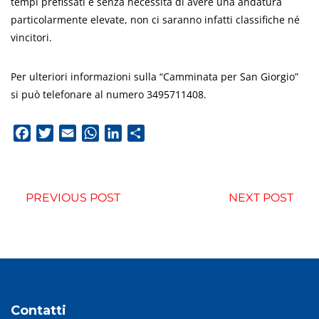
tempi prefissati e senza necessità di avere una andatura
particolarmente elevate, non ci saranno infatti classifiche né
vincitori.
Per ulteriori informazioni sulla “Camminata per San Giorgio”
si può telefonare al numero 3495711408.
Facebook
Twitter
Email
WhatsApp
LinkedIn
Condividi
PREVIOUS POST
NEXT POST
Contatti