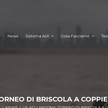
I
News
Sistema Acli
Cosa Facciamo
Te
ORNEO DI BRISCOLA A COPPIE
E
NEWS
US ACLI ANCONA: TORNEO DI BRISCOLA A 