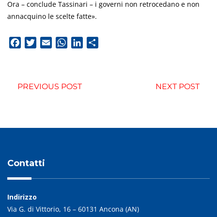
Ora – conclude Tassinari – i governi non retrocedano e non
annacquino le scelte fatte».
Facebook
Twitter
Email
WhatsApp
LinkedIn
Condividi
PREVIOUS POST
NEXT POST
Contatti
Indirizzo
Via G. di Vittorio, 16 – 60131 Ancona (AN)