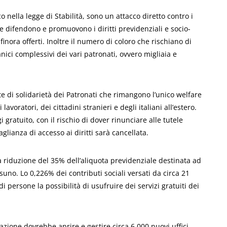
co nella legge di Stabilità, sono un attacco diretto contro i
che difendono e promuovono i diritti previdenziali e socio-
finora offerti. Inoltre il numero di coloro che rischiano di
anici complessivi dei vari patronati, ovvero migliaia e
te di solidarietà dei Patronati che rimangono l’unico welfare
avoratori, dei cittadini stranieri e degli italiani all’estero.
 gratuito, con il rischio di dover rinunciare alle tutele
aglianza di accesso ai diritti sarà cancellata.
 la riduzione del 35% dell’aliquota previdenziale destinata ad
uno. Lo 0,226% dei contributi sociali versati da circa 21
di persone la possibilità di usufruire dei servizi gratuiti dei
azione dovrebbe aprire e gestire circa 6.000 nuovi uffici