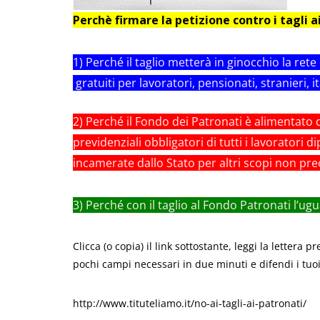
Perchè firmare la petizione contro i tagli a
1) Perché il taglio metterà in ginocchio la rete
gratuiti per lavoratori, pensionati, stranieri, it
2) Perché il Fondo dei Patronati è alimentato
previdenziali obbligatori di tutti i lavoratori 
incamerate dallo Stato per altri scopi non prec
3) Perché con il taglio al Fondo Patronati l’ugua
Clicca (o copia) il link sottostante, leggi la lettera 
pochi campi necessari in due minuti e difendi i tuoi 
http://www.tituteliamo.it/no-ai-tagli-ai-patronati/