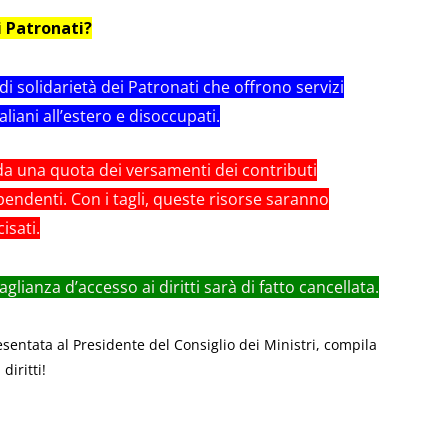
i Patronati?
 di solidarietà dei Patronati che offrono servizi
aliani all’estero e disoccupati.
 da una quota dei versamenti dei contributi
dipendenti. Con i tagli, queste risorse saranno
isati.
glianza d’accesso ai diritti sarà di fatto cancellata.
presentata al Presidente del Consiglio dei Ministri, compila
diritti!