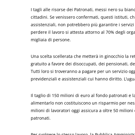
I tagli alle risorse dei Patronati, messi nero su bian
cittadini. Se venissero confermati, questi istituti, 
assistenziali, non potrebbero più garantire i servizi 
perdere il lavoro si attesta attorno al 70% degli org
migliaia di persone.
Una scelta scellerata che metterà in ginocchio la re
gratuito a favore dei disoccupati, dei pensionati, dei l
Tutti loro si troveranno a pagare per un servizio oggi
previdenziali e assistenziali cui hanno diritto. L’ugu
Il taglio di 150 milioni di euro al fondo patronati e
alimentarlo non costituiscono un risparmio per ness
milioni di lavoratori oggi assicura a oltre 50 milioni 
patronati.
Per svolgere lo stesso lavoro, la Pubblica Amministr