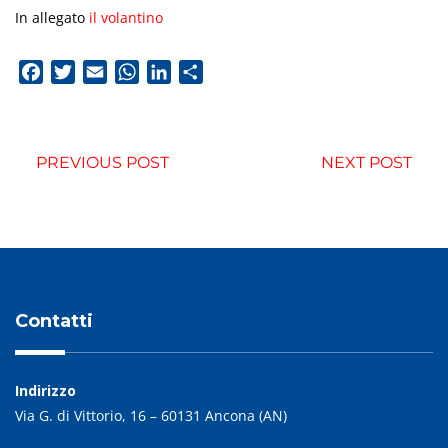
In allegato
il volantino
Facebook
Twitter
Email
WhatsApp
LinkedIn
Condividi
PREVIOUS POST
NEXT POST
Contatti
Indirizzo
Via G. di Vittorio, 16 – 60131 Ancona (AN)