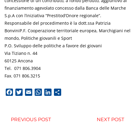
concessione di un contributo, a fondo perduto, aggiuntivo al
finanziamento agevolato concesso dalla Banca delle Marche
S.p.A con l’iniziativa “Prestitod’Onore regionale”.
Responsabile del procedimento è la dott.ssa Patrizia
BonviniP.F. Cooperazione territoriale europea, Marchigiani nel
mondo, Politiche giovanili e Sport
P.O. Sviluppo delle politiche a favore dei giovani
Via Tiziano n. 44
60125 Ancona
Tel. 071 806.3904
Fax. 071 806.3215
Facebook
Twitter
Email
WhatsApp
LinkedIn
Condividi
PREVIOUS POST
NEXT POST