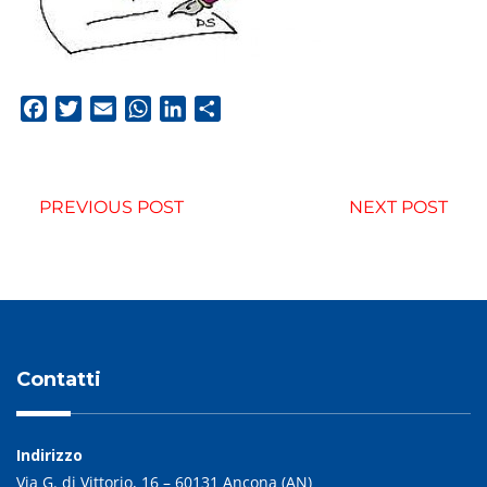
Facebook
Twitter
Email
WhatsApp
LinkedIn
Condividi
PREVIOUS POST
NEXT POST
Contatti
Indirizzo
Via G. di Vittorio, 16 – 60131 Ancona (AN)