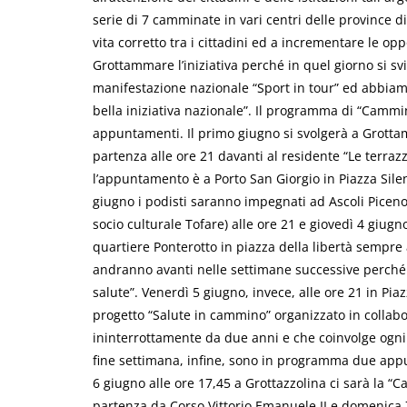
serie di 7 camminate in vari centri delle province d
vita corretto tra i cittadini ed a incrementare le op
Grottammare l’iniziativa perché in quel giorno si sv
manifestazione nazionale “Sport in tour” ed abbiam
bella iniziativa nazionale”. Il programma di “Camm
appuntamenti. Il primo giugno si svolgerà a Grottam
partenza alle ore 21 davanti al residente “Le terraz
l’appuntamento è a Porto San Giorgio in Piazza Sile
giugno i podisti saranno impegnati ad Ascoli Piceno
socio culturale Tofare) alle ore 21 e giovedì 4 giug
quartiere Ponterotto in piazza della libertà sempre al
andranno avanti nelle settimane successive perché
salute”. Venerdì 5 giugno, invece, alle ore 21 in Pia
progetto “Salute in cammino” organizzato in collabo
ininterrottamente da due anni e che coinvolge ogni 
fine settimana, infine, sono in programma due appu
6 giugno alle ore 17,45 a Grottazzolina ci sarà la 
partenza da Corso Vittorio Emanuele II e domenica 