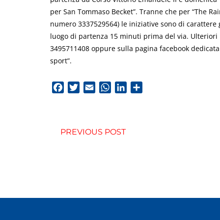
per San Tommaso Becket”. Tranne che per “The Rain
numero 3337529564) le iniziative sono di carattere g
luogo di partenza 15 minuti prima del via. Ulterio
3495711408 oppure sulla pagina facebook dedicata 
sport”.
Facebook
Twitter
Email
WhatsApp
LinkedIn
Condividi
PREVIOUS POST