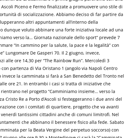
i Ascoli Piceno e Fermo finalizzate a promuovere uno stile di
portunità di socializzazione. Abbiamo deciso di far partire da
ilupperanno altri appuntamenti all’interno della
o dunque voluto abbinare una forte iniziativa locale ad una
iniamo verso la… Giornata nazionale dello sport” prevede 7
mare “In cammino per la salute, la pace e la legalità” con
ze” Lungomare De Gasperi 70. Il 2 giugno, invece,
nzi alle ore 14,30 per “The Rainbow Run”. Mercoledì 3
 con partenza di Via Oristano 1 (angolo via Napoli Centro
no invece la camminata si farà a San Benedetto del Tronto nel
le ore 21. In entrambi i casi si tratta di iniziative che
 rientrano nel progetto “Camminiamo insieme… verso la
zza Cristo Re a Porto d’Ascoli si festeggeranno i due anni del
razione con i comitati di quartiere, progetto che va avanti
venerdì tantissimi cittadini anche di comuni limitrofi. Nel
ntamenti che abbinano il benessere fisico alla fede. Sabato
“Camminata per la Beata Vergine del perpetuo soccorso) con
7 giugno alle ore 9,30 a Montedinove ci sarà la “Camminata