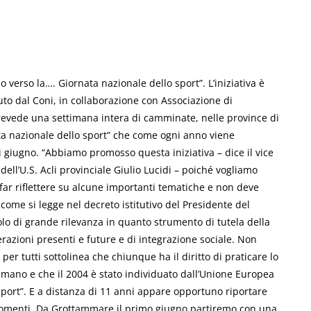
erso la…. Giornata nazionale dello sport”. L’iniziativa è
iuto dal Coni, in collaborazione con Associazione di
prevede una settimana intera di camminate, nelle province di
ta nazionale dello sport” che come ogni anno viene
 giugno. “Abbiamo promosso questa iniziativa – dice il vice
ll’U.S. Acli provinciale Giulio Lucidi – poiché vogliamo
 far riflettere su alcune importanti tematiche e non deve
 come si legge nel decreto istitutivo del Presidente del
olo di grande rilevanza in quanto strumento di tutela della
erazioni presenti e future e di integrazione sociale. Non
er tutti sottolinea che chiunque ha il diritto di praticare lo
umano e che il 2004 è stato individuato dall’Unione Europea
port”. E a distanza di 11 anni appare opportuno riportare
i argomenti. Da Grottammare il primo giugno partiremo con una