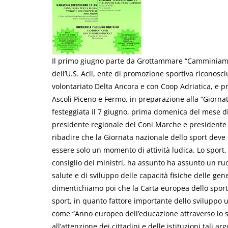
Il primo giugno parte da Grottammare “Camminiamo v
dell’U.S. Acli, ente di promozione sportiva riconosc
volontariato Delta Ancora e con Coop Adriatica, e 
Ascoli Piceno e Fermo, in preparazione alla “Giorna
festeggiata il 7 giugno, prima domenica del mese di
presidente regionale del Coni Marche e presidente de
ribadire che la Giornata nazionale dello sport deve
essere solo un momento di attività ludica. Lo sport,
consiglio dei ministri, ha assunto ha assunto un ru
salute e di sviluppo delle capacità fisiche delle gen
dimentichiamo poi che la Carta europea dello sport p
sport, in quanto fattore importante dello sviluppo 
come “Anno europeo dell’educazione attraverso lo s
all’attenzione dei cittadini e delle istituzioni tal