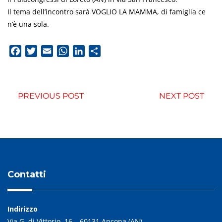
Il tema dell’incontro sarà VOGLIO LA MAMMA, di famiglia ce
n’è una sola.
Facebook
Twitter
Email
WhatsApp
LinkedIn
Condividi
PREVIOUS POST
NEXT POST
Contatti
Indirizzo
Via G. di Vittorio, 16 – 60131 Ancona (AN)