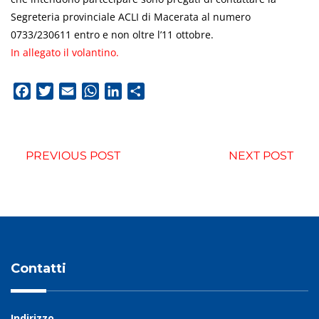
Segreteria provinciale ACLI di Macerata al numero
0733/230611 entro e non oltre l’11 ottobre.
In allegato il volantino.
Facebook
Twitter
Email
WhatsApp
LinkedIn
Condividi
PREVIOUS POST
NEXT POST
Contatti
Indirizzo