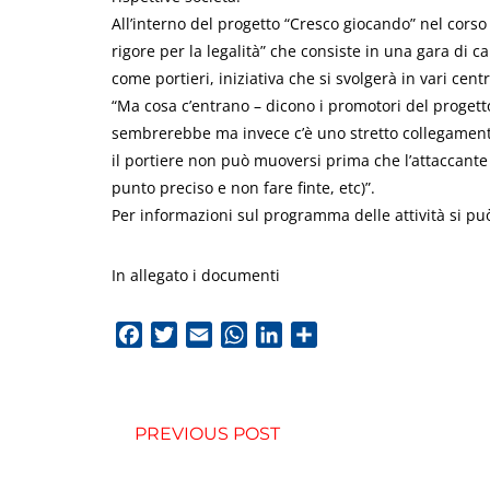
All’interno del progetto “Cresco giocando” nel corso 
rigore per la legalità” che consiste in una gara di cal
come portieri, iniziativa che si svolgerà in vari centr
“Ma cosa c’entrano – dicono i promotori del progetto 
sembrerebbe ma invece c’è uno stretto collegamento 
il portiere non può muoversi prima che l’attaccante 
punto preciso e non fare finte, etc)”.
Per informazioni sul programma delle attività si pu
In allegato i documenti
Facebook
Twitter
Email
WhatsApp
LinkedIn
Condividi
PREVIOUS POST