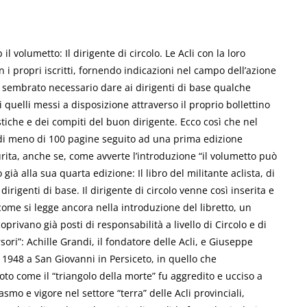
il volumetto: Il dirigente di circolo. Le Acli con la loro
 propri iscritti, fornendo indicazioni nel campo dell’azione
 sembrato necessario dare ai dirigenti di base qualche
 quelli messi a disposizione attraverso il proprio bollettino
stiche e dei compiti del buon dirigente. Ecco così che nel
to di meno di 100 pagine seguito ad una prima edizione
ita, anche se, come avverte l’introduzione “il volumetto può
à alla sua quarta edizione: Il libro del militante aclista, di
rigenti di base. Il dirigente di circolo venne così inserita e
come si legge ancora nella introduzione del libretto, un
privano già posti di responsabilità a livello di Circolo e di
ri”: Achille Grandi, il fondatore delle Acli, e Giuseppe
e 1948 a San Giovanni in Persiceto, in quello che
o come il “triangolo della morte” fu aggredito e ucciso a
mo e vigore nel settore “terra” delle Acli provinciali,