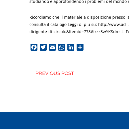
studiando e approfondendo i problemi del mondo rur
Ricordiamo che il materiale a disposizione presso la
consulta il catalogo Leggi di più su: http://www.a
dirigente-di-circolo&Itemid=778#ixzz3wYKSdmsL Fo
Facebook
Twitter
Email
WhatsApp
LinkedIn
Condividi
PREVIOUS POST