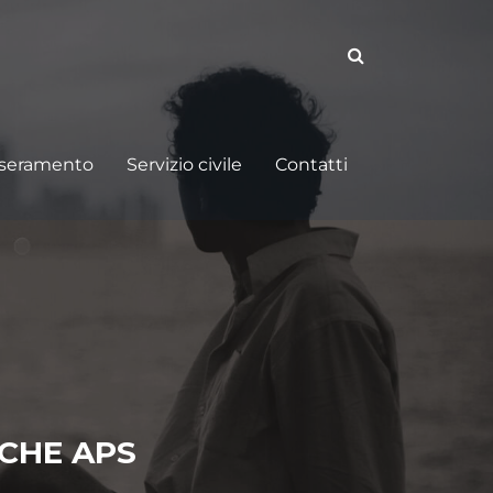
sseramento
Servizio civile
Contatti
RCHE APS