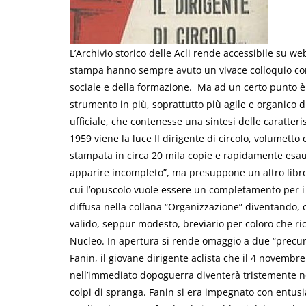
L’Archivio storico delle Acli rende accessibile su web 
stampa hanno sempre avuto un vivace colloquio con i
sociale e della formazione. Ma ad un certo punto è
strumento in più, soprattutto più agile e organico di
ufficiale, che contenesse una sintesi delle caratteri
1959 viene la luce Il dirigente di circolo, volumet
stampata in circa 20 mila copie e rapidamente esaur
apparire incompleto”, ma presuppone un altro libro gi
cui l’opuscolo vuole essere un completamento per i di
diffusa nella collana “Organizzazione” diventando, 
valido, seppur modesto, breviario per coloro che rico
Nucleo. In apertura si rende omaggio a due “precurso
Fanin, il giovane dirigente aclista che il 4 novembr
nell’immediato dopoguerra diventerà tristemente not
colpi di spranga. Fanin si era impegnato con entusias