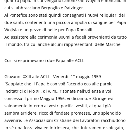
quattro papa, in cui vengono canonizzati Woytila e Roncalli, in
cui si abbracciano Bergoglio e Ratzinger.
Al Pontefice sono stati quindi consegnati i nuovi reliquiari dei
due santi, contenenti una piccola ampolla di sangue per Papa
Wojtyla e un pezzo di pelle per Papa Roncalli.
Ad assistere alla cerimonia 800mila fedeli provenienti da tutto
il mondo, tra cui anche alcuni rappresentanti delle Marche.
Cosi si esprimevano i due Papa alle ACLI:
Giovanni XXIII alle ACLI – Venerdì, 1° maggio 1959
“Sappiate che il Papa è con voi! Facendo eco alle parole
incitatrici di Pio XII, di v. m., risonate nell’Udienza a voi
concessa il primo Maggio 1956, vi diciamo: « Stringetevi
saldamente intorno ai vostri pacifici vesilli, ai quali già
sembra arridere, ricco di fondate promesse, uno splendido
avvenire. Le Associazioni Cristiane dei Lavoratori racchiudono
in sé una forza viva ed intrinseca, che, interamente spiegata,