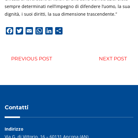
sempre determinati nell’impegno di difendere l’uomo, la sua
dignità, i suoi diritti, la sua dimensione trascendente.”
Facebook
Twitter
Email
WhatsApp
LinkedIn
Condividi
PREVIOUS POST
NEXT POST
Contatti
Indirizzo
Via G. di Vittorio, 16 – 60131 Ancona (AN)