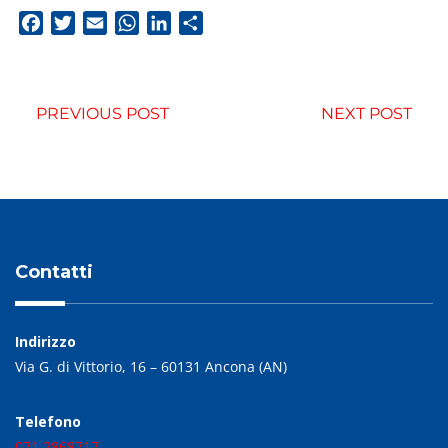
Facebook
Twitter
Email
WhatsApp
LinkedIn
Condividi
PREVIOUS POST
NEXT POST
Contatti
Indirizzo
Via G. di Vittorio, 16 – 60131 Ancona (AN)
Telefono
071.2868717