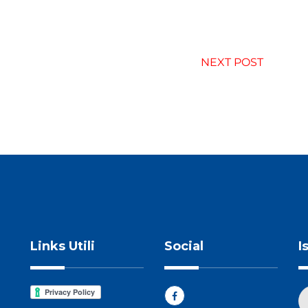
NEXT POST
Links Utili
Social
I