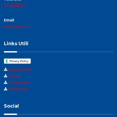
071.2868717
Email
marche@acli.it
Links Utili
Regolamento
Statuto
Convenzioni
Compendio
Social