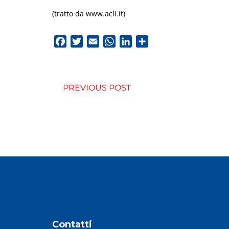
(tratto da www.acli.it)
Facebook
Twitter
Email
WhatsApp
LinkedIn
Condividi
PREVIOUS POST
Contatti