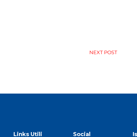
NEXT POST
Links Utili
Social
I