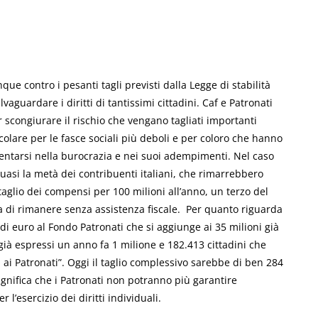
nque contro i pesanti tagli previsti dalla Legge di stabilità
aguardare i diritti di tantissimi cittadini. Caf e Patronati
per scongiurare il rischio che vengano tagliati importanti
ticolare per le fasce sociali più deboli e per coloro che hanno
ientarsi nella burocrazia e nei suoi adempimenti. Nel caso
 quasi la metà dei contribuenti italiani, che rimarrebbero
 taglio dei compensi per 100 milioni all’anno, un terzo del
hia di rimanere senza assistenza fiscale. Per quanto riguarda
 di euro al Fondo Patronati che si aggiunge ai 35 milioni già
 già espressi un anno fa 1 milione e 182.413 cittadini che
i ai Patronati”. Oggi il taglio complessivo sarebbe di ben 284
ignifica che i Patronati non potranno più garantire
er l’esercizio dei diritti individuali.