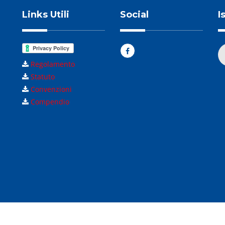
Links Utili
Social
I
Regolamento
Statuto
Convenzioni
Compendio
Marche APS - Tutti i diritti riservati - C.F. 93007340420 |
© Wemad