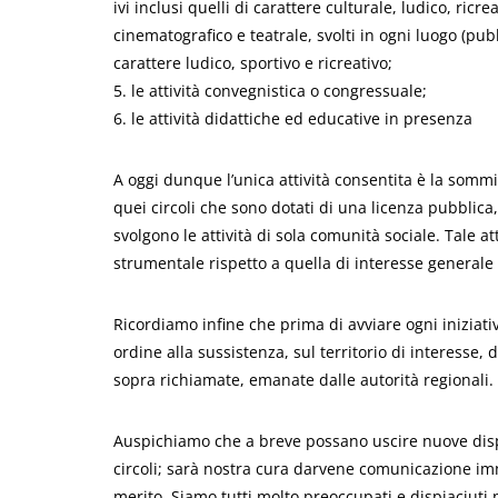
ivi inclusi quelli di carattere culturale, ludico, ricrea
cinematografico e teatrale, svolti in ogni luogo (pubbl
carattere ludico, sportivo e ricreativo;
5. le attività convegnistica o congressuale;
6. le attività didattiche ed educative in presenza
A oggi dunque l’unica attività consentita è la somm
quei circoli che sono dotati di una licenza pubblica,
svolgono le attività di sola comunità sociale. Tale 
strumentale rispetto a quella di interesse generale (a
Ricordiamo infine che prima di avviare ogni iniziati
ordine alla sussistenza, sul territorio di interesse, d
sopra richiamate, emanate dalle autorità regionali.
Auspichiamo che a breve possano uscire nuove disp
circoli; sarà nostra cura darvene comunicazione i
merito. Siamo tutti molto preoccupati e dispiaciuti