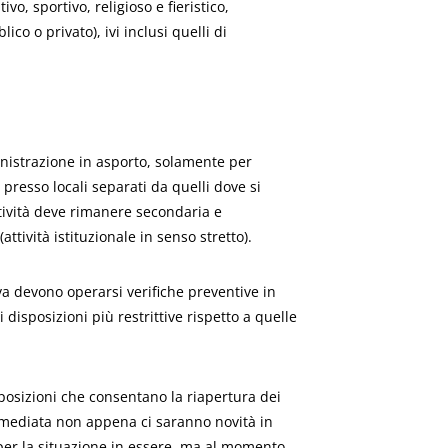
tivo, sportivo, religioso e fieristico,
ico o privato), ivi inclusi quelli di
inistrazione in asporto, solamente per
 presso locali separati da quelli dove si
attività deve rimanere secondaria e
ttività istituzionale in senso stretto).
va devono operarsi verifiche preventive in
i disposizioni più restrittive rispetto a quelle
osizioni che consentano la riapertura dei
mmediata non appena ci saranno novità in
 per la situazione in essere, ma al momento,