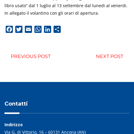
libro usato” dal 1 luglio al 13 settembre dal lunedi al venerdi.
In allegato il volantino con gli orari di apertura.
Facebook
Twitter
Email
WhatsApp
LinkedIn
Condividi
PREVIOUS POST
NEXT POST
Contatti
Indirizzo
Via G. di Vittorio, 16 – 60131 Ancona (AN)