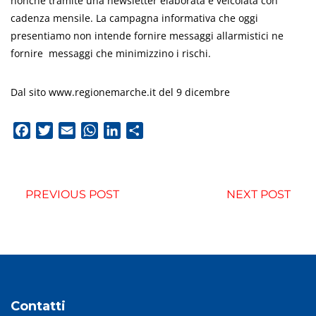
nonché tramite una newsletter elaborata e veicolata con
cadenza mensile. La campagna informativa che oggi
presentiamo non intende fornire messaggi allarmistici ne
fornire messaggi che minimizzino i rischi.
Dal sito www.regionemarche.it del 9 dicembre
Facebook
Twitter
Email
WhatsApp
LinkedIn
Condividi
PREVIOUS POST
NEXT POST
Contatti