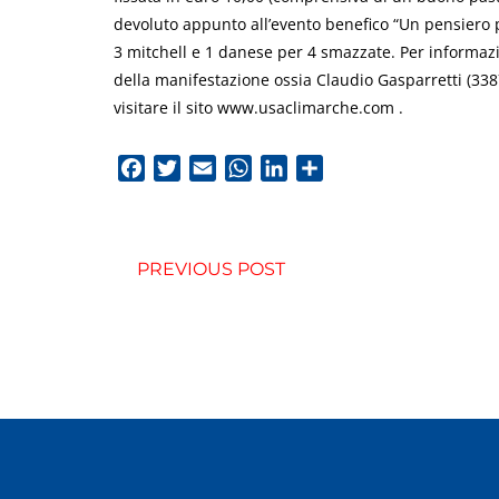
devoluto appunto all’evento benefico “Un pensiero pe
3 mitchell e 1 danese per 4 smazzate. Per informazio
della manifestazione ossia Claudio Gasparretti (3
visitare il sito www.usaclimarche.com .
Facebook
Twitter
Email
WhatsApp
LinkedIn
Condividi
PREVIOUS POST