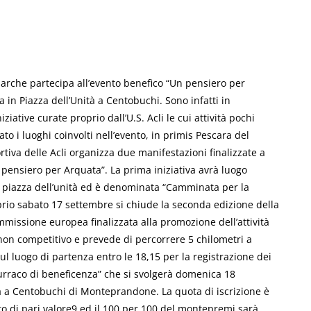
che partecipa all’evento benefico “Un pensiero per
 in Piazza dell’Unità a Centobuchi. Sono infatti in
iative curate proprio dall’U.S. Acli le cui attività pochi
to i luoghi coinvolti nell’evento, in primis Pescara del
tiva delle Acli organizza due manifestazioni finalizzate a
 pensiero per Arquata”. La prima iniziativa avrà luogo
 piazza dell’unità ed è denominata “Camminata per la
oprio sabato 17 settembre si chiude la seconda edizione della
mmissione europea finalizzata alla promozione dell’attività
 non competitivo e prevede di percorrere 5 chilometri a
ul luogo di partenza entro le 18,15 per la registrazione dei
burraco di beneficenza” che si svolgerà domenica 18
tà a Centobuchi di Monteprandone. La quota di iscrizione è
o di pari valore9 ed il 100 per 100 del montepremi sarà