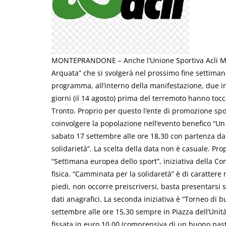
MONTEPRANDONE – Anche l’Unione Sportiva Acli Mar
Arquata” che si svolgerà nel prossimo fine settimana
programma, all’interno della manifestazione, due iniz
giorni (il 14 agosto) prima del terremoto hanno tocca
Tronto. Proprio per questo l’ente di promozione spor
coinvolgere la popolazione nell’evento benefico “Un
sabato 17 settembre alle ore 18,30 con partenza da
solidarietà”. La scelta della data non è casuale. Pr
“Settimana europea dello sport”, iniziativa della Co
fisica. “Camminata per la solidaretà” è di carattere
piedi, non occorre preiscriversi, basta presentarsi s
dati anagrafici. La seconda iniziativa è “Torneo di 
settembre alle ore 15,30 sempre in Piazza dell’Uni
fissata in euro 10,00 (comprensiva di un buono past