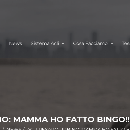
I
News
Sistema Acli
Cosa Facciamo
Te
NO: MAMMA HO FATTO BINGO!! 
E
NEWS
ACLI PESARO URBINO: MAMMA HO FATTO B