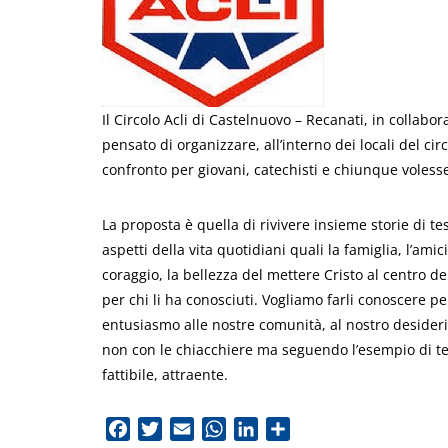
Il Circolo Acli di Castelnuovo – Recanati, in collabo
pensato di organizzare, all’interno dei locali del ci
confronto per giovani, catechisti e chiunque voless
La proposta è quella di rivivere insieme storie di tes
aspetti della vita quotidiani quali la famiglia, l’amic
coraggio, la bellezza del mettere Cristo al centro de
per chi li ha conosciuti. Vogliamo farli conoscere 
entusiasmo alle nostre comunità, al nostro desider
non con le chiacchiere ma seguendo l’esempio di tes
fattibile, attraente.
Facebook
Twitter
Email
WhatsApp
LinkedIn
Condividi