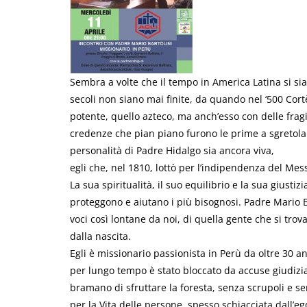
Sembra a volte che il tempo in America Latina si sia 
secoli non siano mai finite, da quando nel ‘500 Cor
potente, quello azteco, ma anch’esso con delle fra
credenze che pian piano furono le prime a sgretola
personalità di Padre Hidalgo sia ancora viva,
egli che, nel 1810, lottò per l’indipendenza del Me
La sua spiritualità, il suo equilibrio e la sua giust
proteggono e aiutano i più bisognosi. Padre Mario Ba
voci così lontane da noi, di quella gente che si trov
dalla nascita.
Egli è missionario passionista in Perù da oltre 30 
per lungo tempo è stato bloccato da accuse giudiziari
bramano di sfruttare la foresta, senza scrupoli e se
per la Vita delle persone, spesso schiacciata dall’