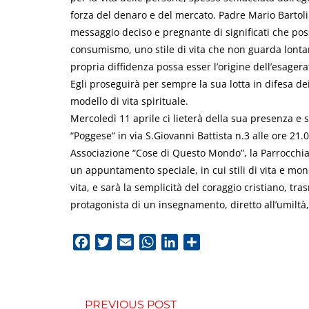
forza del denaro e del mercato. Padre Mario Bartoli
messaggio deciso e pregnante di significati che possa 
consumismo, uno stile di vita che non guarda lontan
propria diffidenza possa esser l’origine dell’esager
Egli proseguirà per sempre la sua lotta in difesa de
modello di vita spirituale.
Mercoledì 11 aprile ci lieterà della sua presenza e si
“Poggese” in via S.Giovanni Battista n.3 alle ore 21.0
Associazione “Cose di Questo Mondo”, la Parrocchia
un appuntamento speciale, in cui stili di vita e mond
vita, e sarà la semplicità del coraggio cristiano, tra
protagonista di un insegnamento, diretto all’umiltà
Facebook
Twitter
Email
WhatsApp
LinkedIn
Condividi
PREVIOUS POST