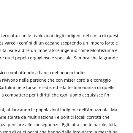
fermato, che le rivoluzioni degli indigeni nel corso di questi
tès varcò i confini di un oceano scoprendo un impero forte e
gilità, vale a dire un imperatore ingenuo come Montezuma e
re quel popolo orgoglioso e speciale. Sembra che la grande
ssico combattendo a fianco del popolo indios.
izia rivivono nelle persone che con misericordia e coraggio
rtolini ne è forse l’erede, ed è la testimonianza di quelle
a a combattere per i diritti che ogni uomo acquisisce fin
anni, affiancando le popolazioni indigene dell’Amazzonia. Ma
e spinte da multinazionali e politici locali corrotti che
nza pensare alle conseguenze. Egli lotta con le parole, lotta
egoismo di quei pochi che hanno dalla loro parte la meschina