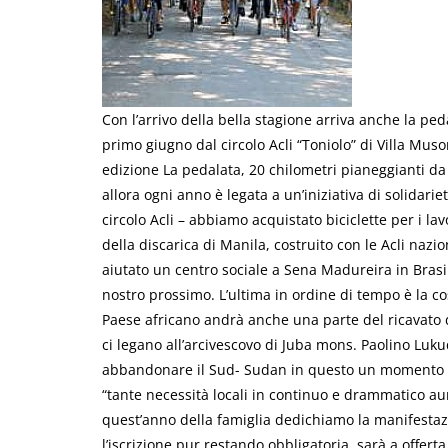
Con l’arrivo della bella stagione arriva anche la ped
primo giugno dal circolo Acli “Toniolo” di Villa Muso
edizione La pedalata, 20 chilometri pianeggianti d
allora ogni anno è legata a un’iniziativa di solidari
circolo Acli – abbiamo acquistato biciclette per i l
della discarica di Manila, costruito con le Acli naz
aiutato un centro sociale a Sena Madureira in Brasi
nostro prossimo. L’ultima in ordine di tempo è la c
Paese africano andrà anche una parte del ricavato d
ci legano all’arcivescovo di Juba mons. Paolino Lu
abbandonare il Sud- Sudan in questo un momento dif
“tante necessità locali in continuo e drammatico aum
quest’anno della famiglia dedichiamo la manifestazio
l’iscrizione pur restando obbligatoria, sarà a offert