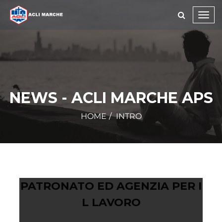
Toggl
navig
NEWS - ACLI MARCHE APS
HOME
INTRO
PATRONATO ED AGENZIA PER I
L LAVORO
Febbraio 19, 2020