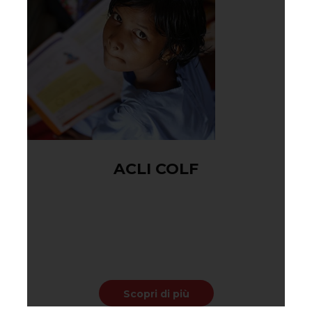
ACLI COLF
Agosto 27, 2017
Moluptate velit esse cillum dolore eu fugiat nulla paria
tur. Excepteur sint occaecat cupidatat non proident, su
nt in
Scopri di più