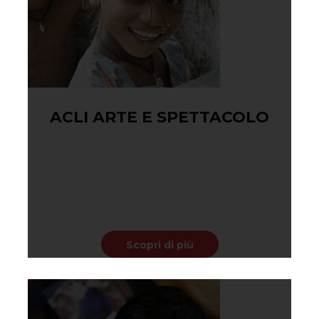
ACLI ARTE E SPETTACOLO
Agosto 27, 2017
Moluptate velit esse cillum dolore eu fugiat nulla paria
tur. Excepteur sint occaecat cupidatat non proident, su
nt in
Scopri di più